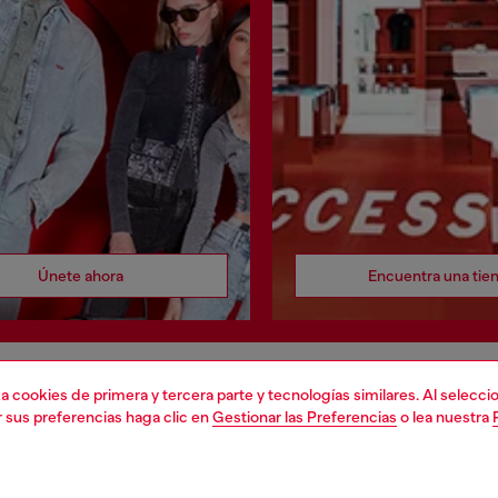
Únete ahora
Encuentra una tie
liza cookies de primera y tercera parte y tecnologías similares. Al selec
DO LEGAL
WORLD OF DIESEL
r sus preferencias haga clic en
Gestionar las Preferencias
o lea nuestra
cookie
About Diesel
 sobre datos personales
House of Diesel
 venta
Sostenibilidad