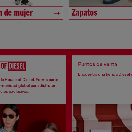
 de mujer
Zapatos
Puntos de venta
Encuentra una tienda Diesel 
la House of Diesel. Forma parte
munidad global para disfrutar
cios exclusivos.