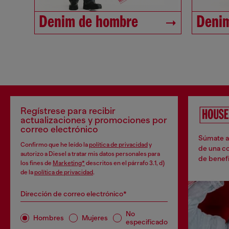
Denim de hombre
Denim
Regístrese para recibir
actualizaciones y promociones por
correo electrónico
Súmate a 
Confirmo que he leído la
política de privacidad
y
de una co
autorizo a Diesel a tratar mis datos personales para
de benefi
los fines de
Marketing*
descritos en el párrafo 3.1, d)
de la
política de privacidad
.
Dirección de correo electrónico*
No
Hombres
Mujeres
especificado