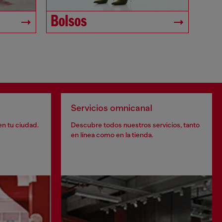
Bolsos
Servicios omnicanal
en tu ciudad.
Descubre todos nuestros servicios, tanto
en línea como en la tienda.