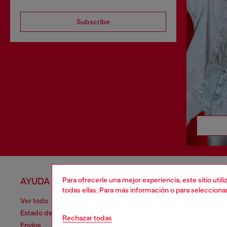
Subscribe
Para ofrecerle una mejor experiencia, este sitio uti
AYUDA
APARTA
todas ellas. Para más información o para selecciona
Ver todo
Política de 
Estado de la orden
Información
Rechazar todas
Envíos
Términos de