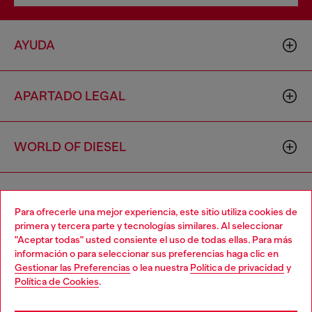
AYUDA
APARTADO LEGAL
WORLD OF DIESEL
CORPORATE
Para ofrecerle una mejor experiencia, este sitio utiliza cookies de
primera y tercera parte y tecnologías similares. Al seleccionar
"Aceptar todas" usted consiente el uso de todas ellas. Para más
Choose your location
información o para seleccionar sus preferencias haga clic en
Gestionar las Preferencias
o lea nuestra
Política de privacidad
y
You are currently browsing España website, but it seems you
Política de Cookies
.
may be based in United States
Country: ES
Language: ES