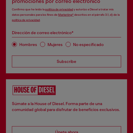
promociones por correo electrónico
Confirmo que he leído la
política de privacidad
y autorizo a Diesel a tratar mis
datos personales para los fines de
Marketing*
descritos en el párrafo 3.1, d) de la
política de privacidad
.
Dirección de correo electrónico*
Hombres
Mujeres
No especificado
Subscribe
Súmate a la House of Diesel. Forma parte de una
comunidad global para disfrutar de beneficios exclusivos.
Únete ahora