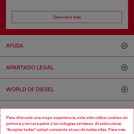
Descubre más
AYUDA
APARTADO LEGAL
WORLD OF DIESEL
CORPORATE
Para ofrecerle una mejor experiencia, este sitio utiliza cookies de
primera y tercera parte y tecnologías similares. Al seleccionar
"Aceptar todas" usted consiente el uso de todas ellas. Para más
Choose your location