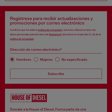
Regístrese para recibir actualizaciones y
promociones por correo electrónico
Confirmo que he leído la
política de privacidad
y autorizo a Diesel a tratar mis
datos personales para los fines de
Marketing*
descritos en el párrafo 3.1, d) de la
política de privacidad
.
Dirección de correo electrónico*
Hombres
Mujeres
No especificado
Subscribe
Súmate a la House of Diesel. Forma parte de una