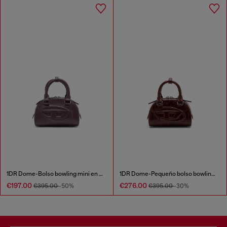
1DR Dome-Bolso bowling mini en piel
1DR Dome-Pequeño bolso bowling en piel efecto cocodrilo
€197.00
€276.00
€395.00
-50%
€395.00
-30%