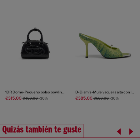
1DR Dome-Pequeño bolso bowling en piel efecto serpiente
D-Diam’s-Mule vaquera alta con lavado oscuro y Oval D flotante
€315.00
€385.00
€450.00
-30%
€550.00
-30%
Quizás también te guste