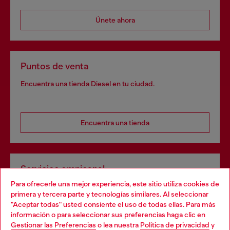
Únete ahora
Puntos de venta
Encuentra una tienda Diesel en tu ciudad.
Encuentra una tienda
Servicios omnicanal
Para ofrecerle una mejor experiencia, este sitio utiliza cookies de
Descubre todos nuestros servicios, tanto en línea como
primera y tercera parte y tecnologías similares. Al seleccionar
en la tienda.
"Aceptar todas" usted consiente el uso de todas ellas. Para más
Choose your location
información o para seleccionar sus preferencias haga clic en
Gestionar las Preferencias
o lea nuestra
Política de privacidad
y