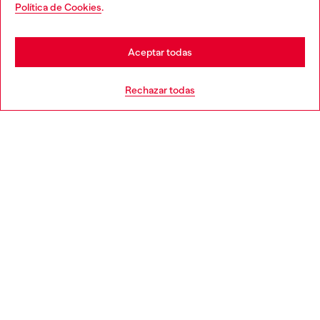
You are currently browsing España website, but it seems you
Política de Cookies
.
Descubre más
may be based in United States
Stay in España
Aceptar todas
AYUDA
Go to United States
Rechazar todas
APARTADO LEGAL
WORLD OF DIESEL
CORPORATE