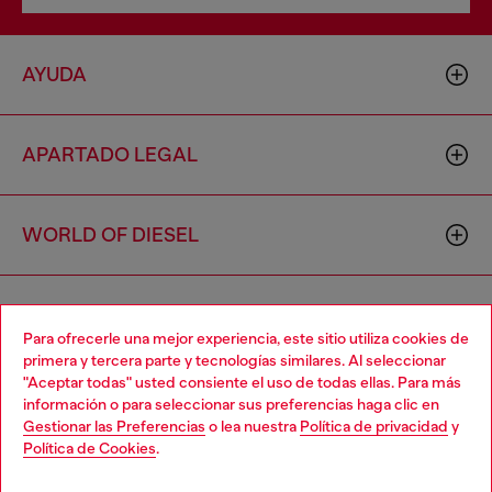
AYUDA
APARTADO LEGAL
WORLD OF DIESEL
CORPORATE
Para ofrecerle una mejor experiencia, este sitio utiliza cookies de
primera y tercera parte y tecnologías similares. Al seleccionar
"Aceptar todas" usted consiente el uso de todas ellas. Para más
Choose your location
información o para seleccionar sus preferencias haga clic en
Gestionar las Preferencias
o lea nuestra
Política de privacidad
y
You are currently browsing España website, but it seems you
Política de Cookies
.
may be based in United States