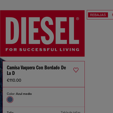
REBAJAS
Camisa Vaquera Con Bordado De
La D
€110.00
Color:
Azul medio
Tabla de tallas
Talla: