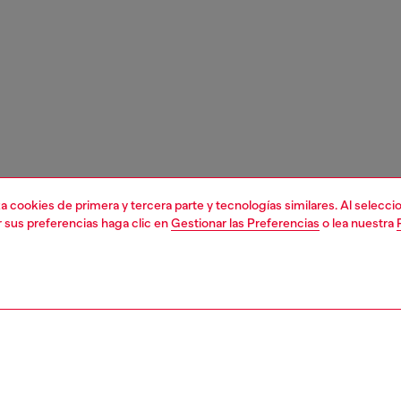
liza cookies de primera y tercera parte y tecnologías similares. Al selec
r sus preferencias haga clic en
Gestionar las Preferencias
o lea nuestra
1 | 3
junior (4-16 años)
ropa
camisas