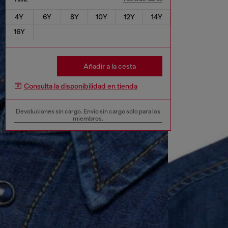
4Y
6Y
8Y
10Y
12Y
14Y
16Y
Añadir a la cesta
Consulta la disponibilidad en tienda
Devoluciones sin cargo. Envío sin cargo solo para los
miembros.