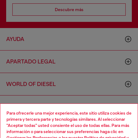
Descubre más
AYUDA
APARTADO LEGAL
WORLD OF DIESEL
CORPORATE
Para ofrecerle una mejor experiencia, este sitio utiliza cookies de
primera y tercera parte y tecnologías similares. Al seleccionar
"Aceptar todas" usted consiente el uso de todas ellas. Para más
Choose your location
información o para seleccionar sus preferencias haga clic en
Gestionar las Preferencias
o lea nuestra
Política de privacidad
y