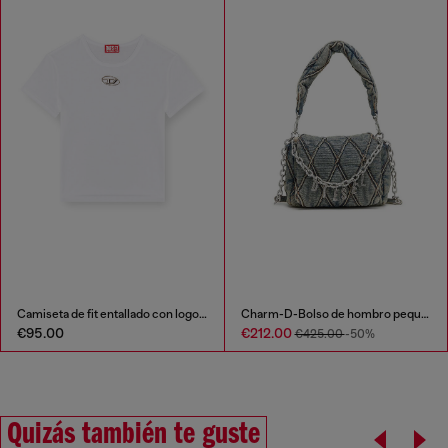
Camiseta de fit entallado con logotipo Oval D recortado
Charm-D-Bolso de hombro pequeño de denim acolchado
€95.00
€212.00
€425.00
-50%
Quizás también te guste