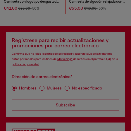
Camiseta con logotipo desgastado en relieve
Camiseta de algodón relajada con aplique Oval D
€42.00
€55.00
€85.00
-50%
€110.00
-50%
Regístrese para recibir actualizaciones y
promociones por correo electrónico
Confirmo que he leído la
política de privacidad
y autorizo a Diesel a tratar mis
datos personales para los fines de
Marketing*
descritos en el párrafo 3.1, d) de la
política de privacidad
.
Dirección de correo electrónico*
Hombres
Mujeres
No especificado
Subscribe