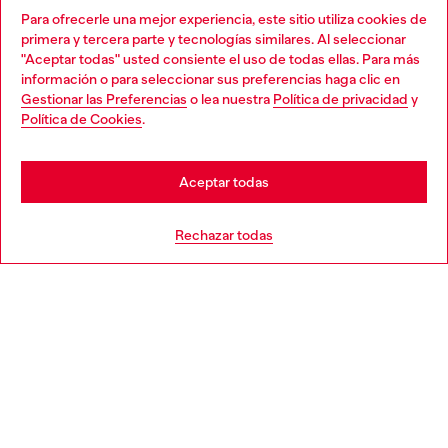
Para ofrecerle una mejor experiencia, este sitio utiliza cookies de
Descubre todos nuestros servicios, tanto en línea como
primera y tercera parte y tecnologías similares. Al seleccionar
en la tienda.
"Aceptar todas" usted consiente el uso de todas ellas. Para más
Choose your location
información o para seleccionar sus preferencias haga clic en
Gestionar las Preferencias
o lea nuestra
Política de privacidad
y
You are currently browsing España website, but it seems you
Política de Cookies
.
Descubre más
may be based in United States
Stay in España
Aceptar todas
AYUDA
Go to United States
Rechazar todas
APARTADO LEGAL
WORLD OF DIESEL
CORPORATE