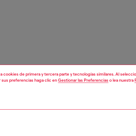
liza cookies de primera y tercera parte y tecnologías similares. Al selec
r sus preferencias haga clic en
Gestionar las Preferencias
o lea nuestra
1 | 3
orios
charms y llaveros