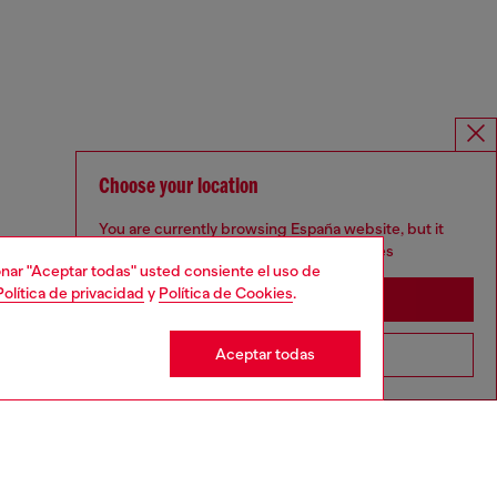
Choose your location
You are currently browsing España website, but it
seems you may be based in United States
cionar "Aceptar todas" usted consiente el uso de
Política de privacidad
y
Política de Cookies
.
Stay in España
Aceptar todas
Go to United States