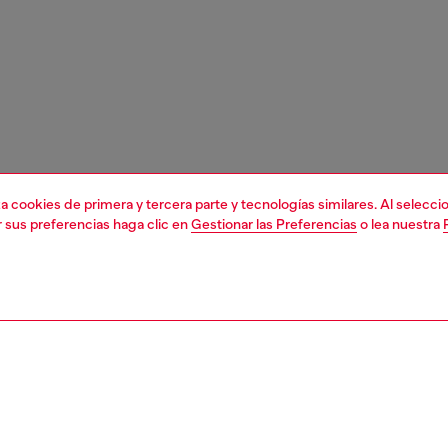
liza cookies de primera y tercera parte y tecnologías similares. Al selec
r sus preferencias haga clic en
Gestionar las Preferencias
o lea nuestra
1 | 3
s y joyería
joyería
collares