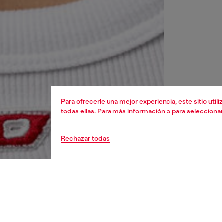
Para ofrecerle una mejor experiencia, este sitio uti
todas ellas. Para más información o para selecciona
Rechazar todas
mujer
reloje