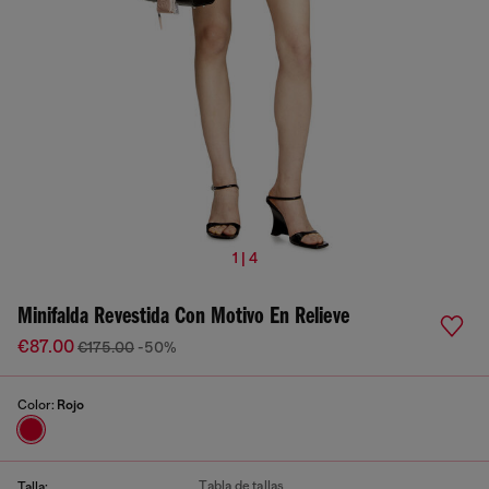
1 | 4
Minifalda Revestida Con Motivo En Relieve
€87.00
€175.00
-50%
Color:
Rojo
Tabla de tallas
Talla: