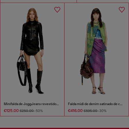
Minifalda de JoggJeans revestidos con brillo
Falda midi de denim satinado de color
€125.00
€416.00
€250.00
-50%
€595.00
-30%