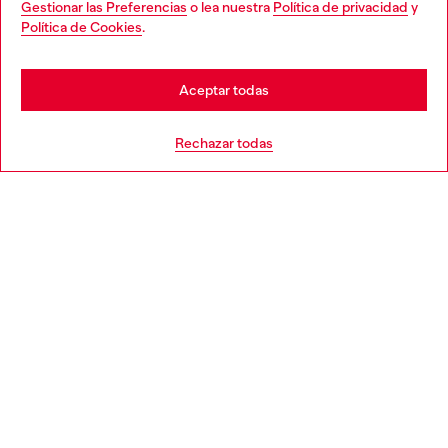
Gestionar las Preferencias
o lea nuestra
Política de privacidad
y
You are currently browsing España website, but it seems you
Política de Cookies
.
Descubre más
may be based in United States
Stay in España
Aceptar todas
AYUDA
Go to United States
Rechazar todas
APARTADO LEGAL
WORLD OF DIESEL
CORPORATE