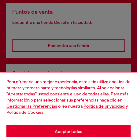
Puntos de venta
Encuentra una tienda Diesel en tu ciudad.
Encuentra una tienda
Servicios omnicanal
Para ofrecerle una mejor experiencia, este sitio utiliza cookies de
Descubre todos nuestros servicios, tanto en línea como
primera y tercera parte y tecnologías similares. Al seleccionar
en la tienda.
"Aceptar todas" usted consiente el uso de todas ellas. Para más
Choose your location
información o para seleccionar sus preferencias haga clic en
Gestionar las Preferencias
o lea nuestra
Política de privacidad
y
You are currently browsing España website, but it seems you
Política de Cookies
.
Descubre más
may be based in United States
Stay in España
Aceptar todas