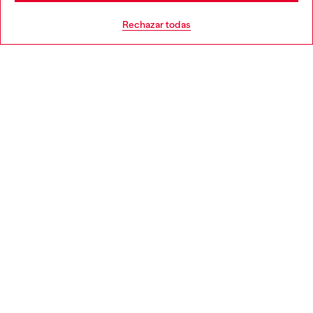
AYUDA
Go to United States
Rechazar todas
APARTADO LEGAL
WORLD OF DIESEL
CORPORATE
Country: ES
Language: ES