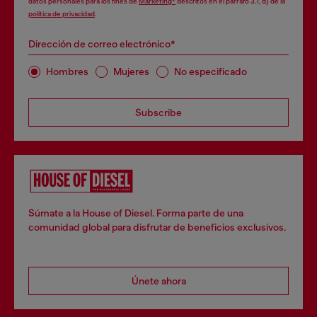
datos personales para los fines de
Marketing*
descritos en el párrafo 3.1, d) de la
política de privacidad
.
Dirección de correo electrónico*
Hombres
Mujeres
No especificado
Subscribe
Súmate a la House of Diesel. Forma parte de una
comunidad global para disfrutar de beneficios exclusivos.
Únete ahora