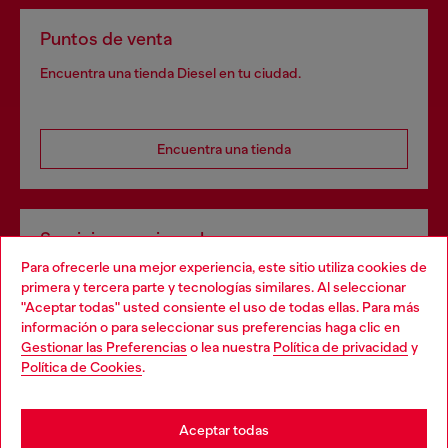
Puntos de venta
Encuentra una tienda Diesel en tu ciudad.
Encuentra una tienda
Servicios omnicanal
Para ofrecerle una mejor experiencia, este sitio utiliza cookies de
Descubre todos nuestros servicios, tanto en línea como
primera y tercera parte y tecnologías similares. Al seleccionar
en la tienda.
"Aceptar todas" usted consiente el uso de todas ellas. Para más
Choose your location
información o para seleccionar sus preferencias haga clic en
Gestionar las Preferencias
o lea nuestra
Política de privacidad
y
You are currently browsing España website, but it seems you
Política de Cookies
.
Descubre más
may be based in United States
Stay in España
Aceptar todas