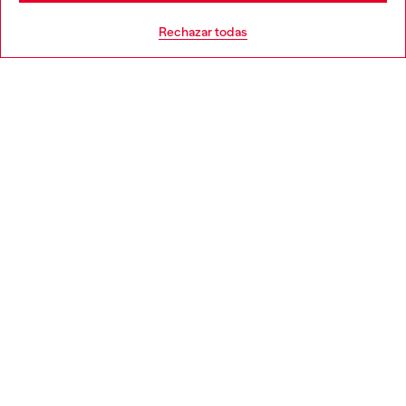
AYUDA
Go to United States
Rechazar todas
APARTADO LEGAL
WORLD OF DIESEL
CORPORATE
Country: ES
Language: ES