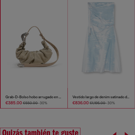
Grab-D-Bolso hobo arrugado en piel efecto serpiente
Vestido largo de denim satinado de color
€385.00
€836.00
€550.00
-30%
€1,195.00
-30%
Quizás también te guste