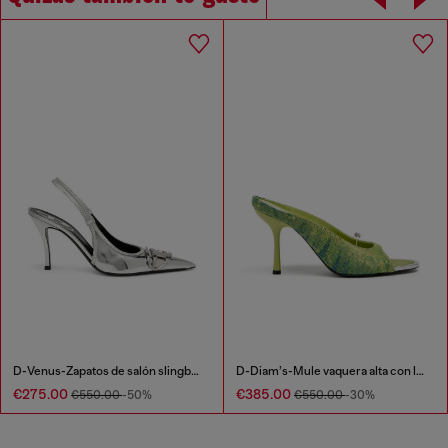
D-Venus-Zapatos de salón slingback con acabado espejado
D-Diam’s-Mule vaquera alta con lavado oscuro y Oval D flotante
€275.00
€385.00
€550.00
-50%
€550.00
-30%