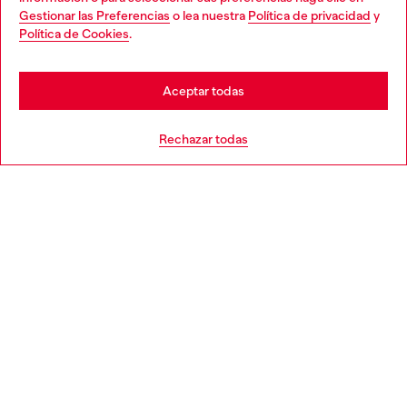
Gestionar las Preferencias
o lea nuestra
Política de privacidad
y
You are currently browsing España website, but it seems you
Política de Cookies
.
Descubre más
may be based in United States
Stay in España
Aceptar todas
AYUDA
Go to United States
Rechazar todas
APARTADO LEGAL
WORLD OF DIESEL
CORPORATE