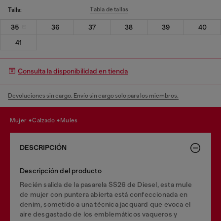
Tabla de tallas
Talla:
35
36
37
38
39
40
41
Consulta la disponibilidad en tienda
Devoluciones sin cargo. Envío sin cargo solo para los miembros.
mujer
calzado
mules
DESCRIPCIÓN
Descripción del producto
Recién salida de la pasarela SS26 de Diesel, esta mule
de mujer con puntera abierta está confeccionada en
denim, sometido a una técnica jacquard que evoca el
aire desgastado de los emblemáticos vaqueros y