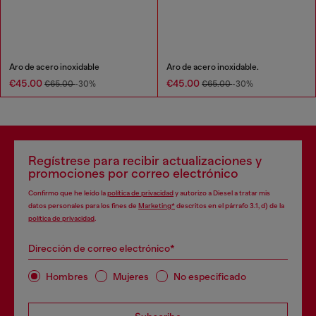
Aro de acero inoxidable
Aro de acero inoxidable.
€45.00
€45.00
€65.00
-30%
€65.00
-30%
Regístrese para recibir actualizaciones y
promociones por correo electrónico
Confirmo que he leído la
política de privacidad
y autorizo a Diesel a tratar mis
datos personales para los fines de
Marketing*
descritos en el párrafo 3.1, d) de la
política de privacidad
.
Dirección de correo electrónico*
Hombres
Mujeres
No especificado