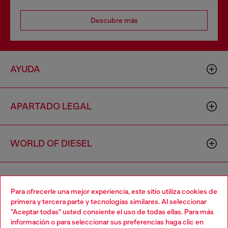
Descubre más
AYUDA
APARTADO LEGAL
WORLD OF DIESEL
CORPORATE
Para ofrecerle una mejor experiencia, este sitio utiliza cookies de
primera y tercera parte y tecnologías similares. Al seleccionar
"Aceptar todas" usted consiente el uso de todas ellas. Para más
Choose your location
información o para seleccionar sus preferencias haga clic en