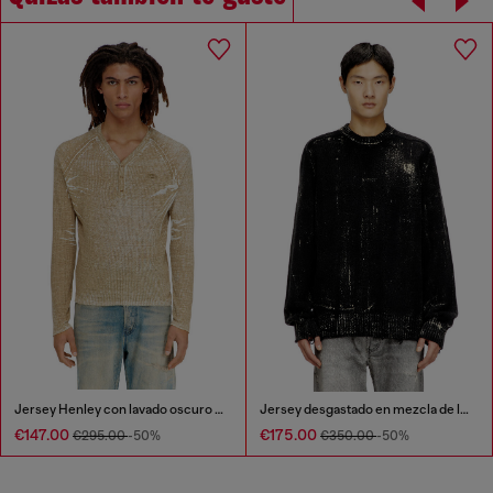
Jersey Henley con lavado oscuro y estampado invertido desvanecido
Jersey desgastado en mezcla de lana
€147.00
€175.00
€295.00
-50%
€350.00
-50%