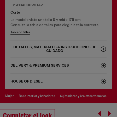
ID: A134000WHAV
Corte
La modelo viste una talla S y mide 175 cm
Consulta la tabla de tallas para elegir la talla correcta.
Tabla de tallas
DETALLES, MATERIALES & INSTRUCCIONES DE
CUIDADO
DELIVERY & PREMIUM SERVICES
HOUSE OF DIESEL
mujer
ropa interior y bañadores
sujetadores y bralettes vaqueros
Completar el look