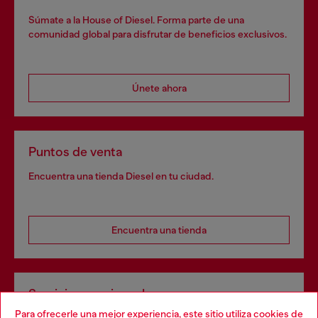
Súmate a la House of Diesel. Forma parte de una
comunidad global para disfrutar de beneficios exclusivos.
Únete ahora
Puntos de venta
Encuentra una tienda Diesel en tu ciudad.
Encuentra una tienda
Servicios omnicanal
Para ofrecerle una mejor experiencia, este sitio utiliza cookies de
Descubre todos nuestros servicios, tanto en línea como