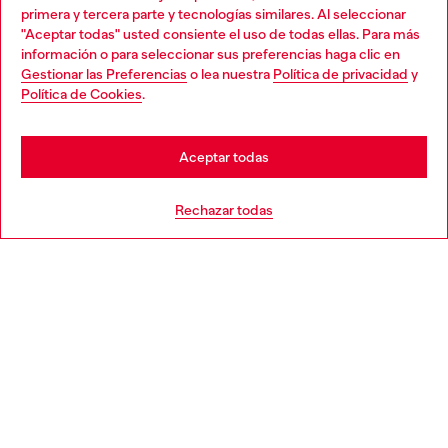
primera y tercera parte y tecnologías similares. Al seleccionar
en la tienda.
"Aceptar todas" usted consiente el uso de todas ellas. Para más
Choose your location
información o para seleccionar sus preferencias haga clic en
Gestionar las Preferencias
o lea nuestra
Política de privacidad
y
You are currently browsing España website, but it seems you
Política de Cookies
.
Descubre más
may be based in United States
Stay in España
Aceptar todas
AYUDA
Go to United States
Rechazar todas
APARTADO LEGAL
WORLD OF DIESEL
CORPORATE