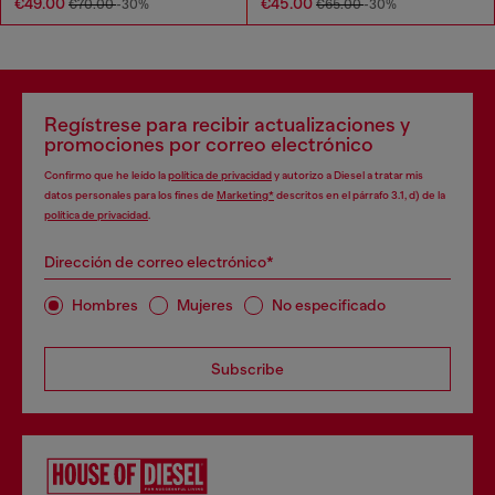
€49.00
€45.00
€70.00
-30%
€65.00
-30%
Regístrese para recibir actualizaciones y
promociones por correo electrónico
Confirmo que he leído la
política de privacidad
y autorizo a Diesel a tratar mis
datos personales para los fines de
Marketing*
descritos en el párrafo 3.1, d) de la
política de privacidad
.
Dirección de correo electrónico*
Hombres
Mujeres
No especificado
Subscribe