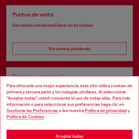
Puntos de venta
Encuentra una tienda Diesel en tu ciudad.
Encuentra una tienda
Servicios omnicanal
Para ofrecerle una mejor experiencia, este sitio utiliza cookies de
Descubre todos nuestros servicios, tanto en línea como
primera y tercera parte y tecnologías similares. Al seleccionar
en la tienda.
"Aceptar todas" usted consiente el uso de todas ellas. Para más
Choose your location
información o para seleccionar sus preferencias haga clic en
Gestionar las Preferencias
o lea nuestra
Política de privacidad
y
You are currently browsing España website, but it seems you
Política de Cookies
.
Descubre más
may be based in United States
Stay in España
Aceptar todas