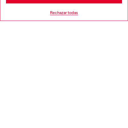
AYUDA
Go to United States
Rechazar todas
APARTADO LEGAL
WORLD OF DIESEL
CORPORATE
Country: ES
Language: ES