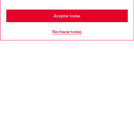
may be based in United States
Stay in España
Aceptar todas
AYUDA
Go to United States
Rechazar todas
APARTADO LEGAL
WORLD OF DIESEL
CORPORATE