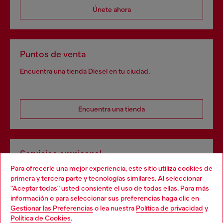
Únete ahora
Puntos de venta
Encuentra una tienda Diesel en tu ciudad.
Encuentra una tienda
Servicios omnicanal
Para ofrecerle una mejor experiencia, este sitio utiliza cookies de
Descubre todos nuestros servicios, tanto en línea como
primera y tercera parte y tecnologías similares. Al seleccionar
en la tienda.
"Aceptar todas" usted consiente el uso de todas ellas. Para más
Choose your location
información o para seleccionar sus preferencias haga clic en
Gestionar las Preferencias
o lea nuestra
Política de privacidad
y
You are currently browsing España website, but it seems you
Política de Cookies
.
Descubre más