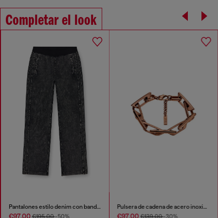
Completar el look
Pantalones estilo denim con bandas laterales
Pulsera de cadena de acero inoxidable
€97.00
€97.00
€195.00
-50%
€139.00
-30%