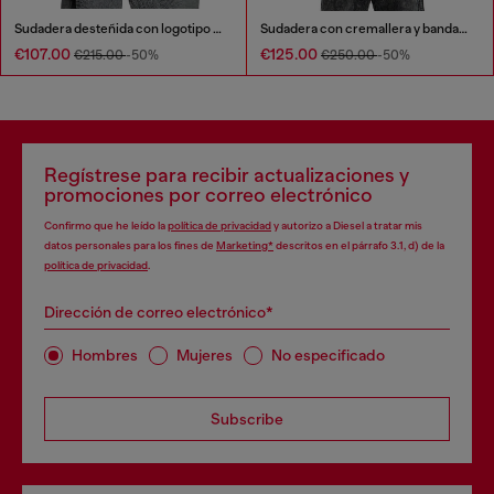
Sudadera desteñida con logotipo Phoenix devoré
Sudadera con cremallera y bandas en las mangas
€107.00
€125.00
€215.00
-50%
€250.00
-50%
Regístrese para recibir actualizaciones y
promociones por correo electrónico
Confirmo que he leído la
política de privacidad
y autorizo a Diesel a tratar mis
datos personales para los fines de
Marketing*
descritos en el párrafo 3.1, d) de la
política de privacidad
.
Dirección de correo electrónico*
Hombres
Mujeres
No especificado
Subscribe