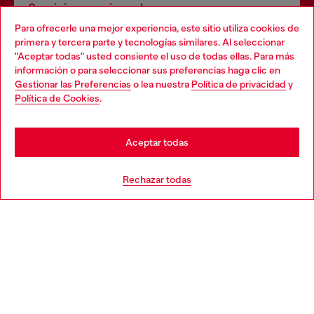
Servicios omnicanal
Para ofrecerle una mejor experiencia, este sitio utiliza cookies de
Descubre todos nuestros servicios, tanto en línea como
primera y tercera parte y tecnologías similares. Al seleccionar
en la tienda.
"Aceptar todas" usted consiente el uso de todas ellas. Para más
Choose your location
información o para seleccionar sus preferencias haga clic en
Gestionar las Preferencias
o lea nuestra
Política de privacidad
y
You are currently browsing España website, but it seems you
Política de Cookies
.
Descubre más
may be based in United States
Stay in España
Aceptar todas
AYUDA
Go to United States
Rechazar todas
APARTADO LEGAL
WORLD OF DIESEL