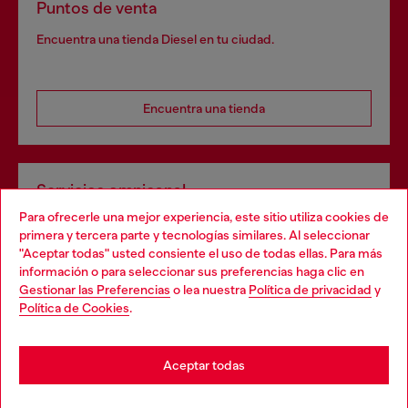
Puntos de venta
Encuentra una tienda Diesel en tu ciudad.
Encuentra una tienda
Servicios omnicanal
Para ofrecerle una mejor experiencia, este sitio utiliza cookies de
Descubre todos nuestros servicios, tanto en línea como
primera y tercera parte y tecnologías similares. Al seleccionar
en la tienda.
"Aceptar todas" usted consiente el uso de todas ellas. Para más
Choose your location
información o para seleccionar sus preferencias haga clic en
Gestionar las Preferencias
o lea nuestra
Política de privacidad
y
You are currently browsing España website, but it seems you
Política de Cookies
.
Descubre más
may be based in United States
Stay in España
Aceptar todas
AYUDA
Go to United States