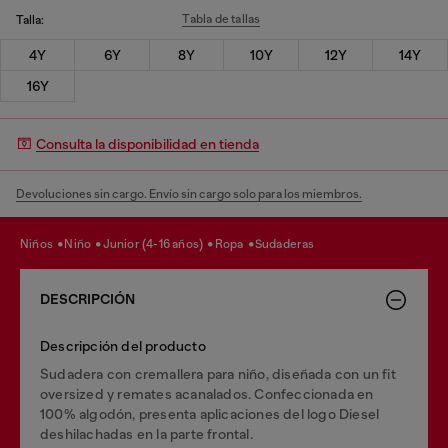
Tabla de tallas
Talla:
4Y
6Y
8Y
10Y
12Y
14Y
16Y
Consulta la disponibilidad en tienda
Devoluciones sin cargo. Envío sin cargo solo para los miembros.
niños
niño
junior (4-16 años)
ropa
sudaderas
DESCRIPCIÓN
Descripción del producto
Sudadera con cremallera para niño, diseñada con un fit
oversized y remates acanalados. Confeccionada en
100% algodón, presenta aplicaciones del logo Diesel
deshilachadas en la parte frontal.