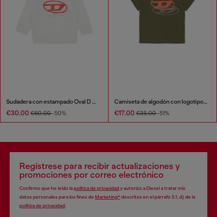
Sudadera con estampado Oval D en sombra
Camiseta de algodón con logotipo en sombra
€30.00
€17.00
€60.00
-50%
€35.00
-51%
Regístrese para recibir actualizaciones y
promociones por correo electrónico
Confirmo que he leído la
política de privacidad
y autorizo a Diesel a tratar mis
datos personales para los fines de
Marketing*
descritos en el párrafo 3.1, d) de la
política de privacidad
.