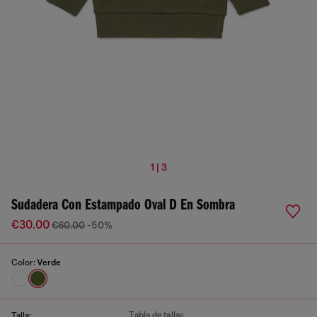
1 | 3
Sudadera Con Estampado Oval D En Sombra
€30.00
€60.00
-50%
Color:
Verde
Tabla de tallas
Talla: