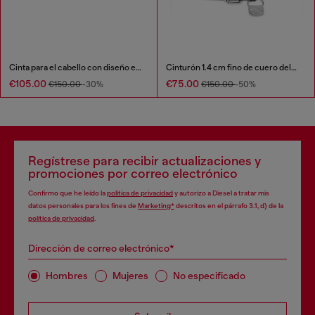
Cinta para el cabello con diseño enjaulado y logotipo Oval D
Cinturón 1.4 cm fino de cuero delgado con colgante de bolso 1DR
€105.00
€75.00
€150.00
-30%
€150.00
-50%
Regístrese para recibir actualizaciones y
promociones por correo electrónico
Confirmo que he leído la
política de privacidad
y autorizo a Diesel a tratar mis
datos personales para los fines de
Marketing*
descritos en el párrafo 3.1, d) de la
política de privacidad
.
Dirección de correo electrónico*
Hombres
Mujeres
No especificado