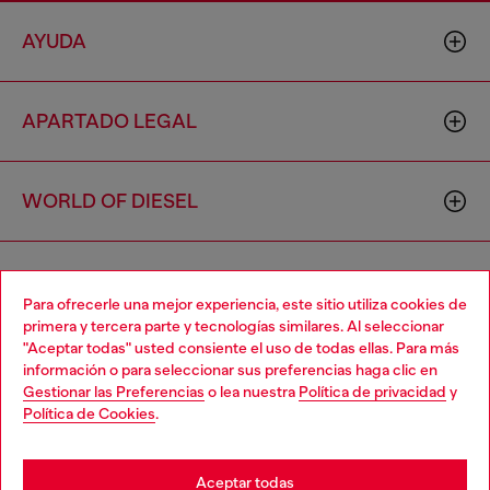
AYUDA
APARTADO LEGAL
WORLD OF DIESEL
CORPORATE
Para ofrecerle una mejor experiencia, este sitio utiliza cookies de
primera y tercera parte y tecnologías similares. Al seleccionar
"Aceptar todas" usted consiente el uso de todas ellas. Para más
Choose your location
información o para seleccionar sus preferencias haga clic en
Gestionar las Preferencias
o lea nuestra
Política de privacidad
y
You are currently browsing España website, but it seems you
Política de Cookies
.
may be based in United States
Country: ES
Language: ES
Stay in España
Aceptar todas