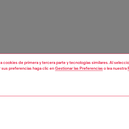
liza cookies de primera y tercera parte y tecnologías similares. Al selec
r sus preferencias haga clic en
Gestionar las Preferencias
o lea nuestra
1 | 5
bolsos cruzados