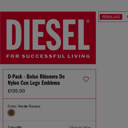
REBAJAS
D-Pack - Bolso Riñonera De
Nylon Con Logo Emblema
€135.00
Color:
Verde Oscuro
Tabla de tallas
Talla:
UNI