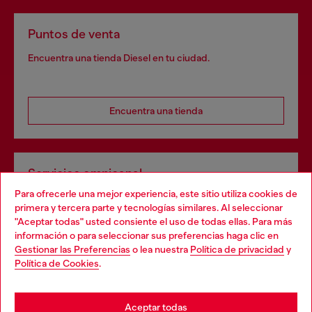
Puntos de venta
Encuentra una tienda Diesel en tu ciudad.
Encuentra una tienda
Servicios omnicanal
Para ofrecerle una mejor experiencia, este sitio utiliza cookies de
Descubre todos nuestros servicios, tanto en línea como
primera y tercera parte y tecnologías similares. Al seleccionar
en la tienda.
"Aceptar todas" usted consiente el uso de todas ellas. Para más
Choose your location
información o para seleccionar sus preferencias haga clic en
Gestionar las Preferencias
o lea nuestra
Política de privacidad
y
You are currently browsing España website, but it seems you
Política de Cookies
.
Descubre más
may be based in United States
Stay in España
Aceptar todas