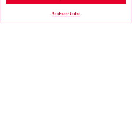
AYUDA
Go to United States
Rechazar todas
APARTADO LEGAL
WORLD OF DIESEL
CORPORATE
Country: ES
Language: ES