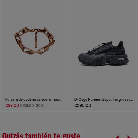
Pulsera de cadena de acero inoxidable
D-Cage Runner-Zapatillas gruesas en ripstop
€97.00
€295.00
€139.00
-30%
Quizás también te guste