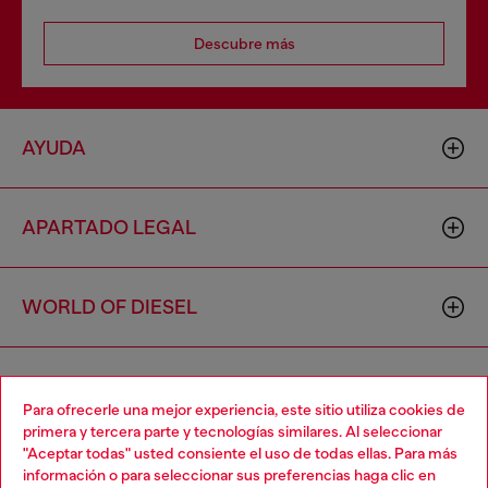
Descubre más
AYUDA
APARTADO LEGAL
WORLD OF DIESEL
CORPORATE
Para ofrecerle una mejor experiencia, este sitio utiliza cookies de
primera y tercera parte y tecnologías similares. Al seleccionar
"Aceptar todas" usted consiente el uso de todas ellas. Para más
Choose your location
información o para seleccionar sus preferencias haga clic en