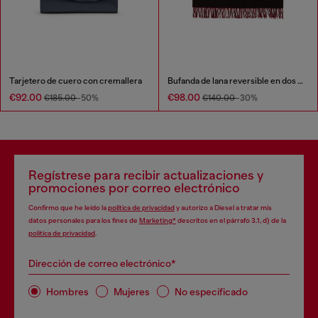
Tarjetero de cuero con cremallera
Bufanda de lana reversible en dos tonos
€92.00
€98.00
€185.00
-50%
€140.00
-30%
Regístrese para recibir actualizaciones y
promociones por correo electrónico
Confirmo que he leído la
política de privacidad
y autorizo a Diesel a tratar mis
datos personales para los fines de
Marketing*
descritos en el párrafo 3.1, d) de la
política de privacidad
.
Dirección de correo electrónico*
Hombres
Mujeres
No especificado