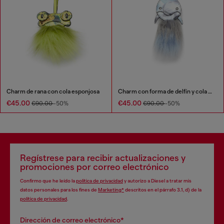
Charm de rana con cola esponjosa
Charm con forma de delfín y cola esponjosa
€45.00
€45.00
€90.00
-50%
€90.00
-50%
Regístrese para recibir actualizaciones y
promociones por correo electrónico
Confirmo que he leído la
política de privacidad
y autorizo a Diesel a tratar mis
datos personales para los fines de
Marketing*
descritos en el párrafo 3.1, d) de la
política de privacidad
.
Dirección de correo electrónico*