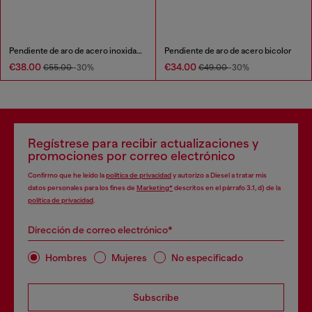
Pendiente de aro de acero inoxidable
Pendiente de aro de acero bicolor
€38.00
€34.00
€55.00
-30%
€49.00
-30%
Regístrese para recibir actualizaciones y
promociones por correo electrónico
Confirmo que he leído la
política de privacidad
y autorizo a Diesel a tratar mis
datos personales para los fines de
Marketing*
descritos en el párrafo 3.1, d) de la
política de privacidad
.
Dirección de correo electrónico*
Hombres
Mujeres
No especificado
Subscribe