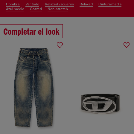
hombre
ver todo
relaxed vaqueros
relaxed
cintura media
azul medio
coated
non-stretch
Completar el look