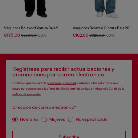
Vaqueros Relaxed Cintura Baja 2001 D-Macro
Vaqueros Relaxed Cintura Baja 2001 D-Macro
€175.00
€162.00
€350.00
-50%
€325.00
-50%
Regístrese para recibir actualizaciones y
promociones por correo electrónico
Confirmo que he leído la
política de privacidad
y autorizo a Diesel a tratar mis
datos personales para los fines de
Marketing*
descritos en el párrafo 3.1, d) de la
política de privacidad
.
Dirección de correo electrónico*
Hombres
Mujeres
No especificado
Subscribe