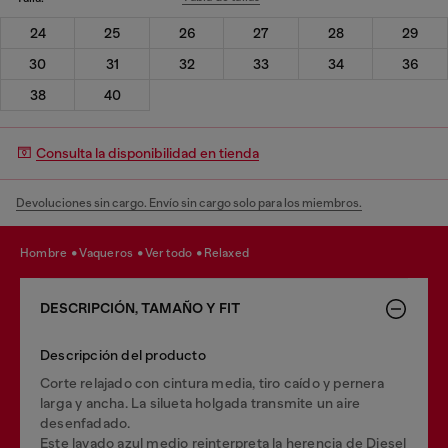
24
25
26
27
28
29
30
31
32
33
34
36
38
40
Consulta la disponibilidad en tienda
Devoluciones sin cargo. Envío sin cargo solo para los miembros.
hombre
vaqueros
ver todo
relaxed
DESCRIPCIÓN, TAMAÑO Y FIT
Descripción del producto
Corte relajado con cintura media, tiro caído y pernera
larga y ancha. La silueta holgada transmite un aire
desenfadado.
Este lavado azul medio reinterpreta la herencia de Diesel