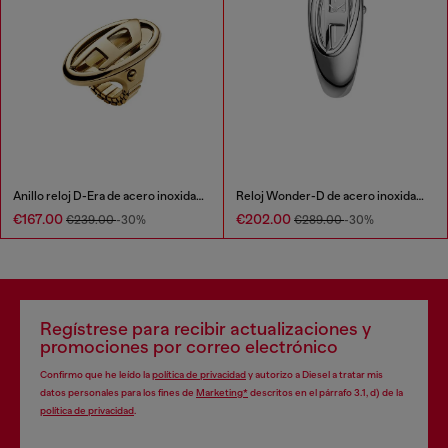
Anillo reloj D-Era de acero inoxidable en tono dorado
Reloj Wonder-D de acero inoxidable con movimiento de dos agujas
€167.00
€202.00
€239.00
-30%
€289.00
-30%
Regístrese para recibir actualizaciones y
promociones por correo electrónico
Confirmo que he leído la
política de privacidad
y autorizo a Diesel a tratar mis
datos personales para los fines de
Marketing*
descritos en el párrafo 3.1, d) de la
política de privacidad
.