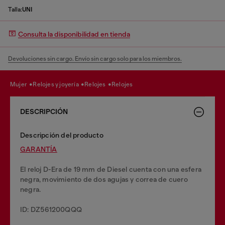
Talla:
UNI
Consulta la disponibilidad en tienda
Devoluciones sin cargo. Envío sin cargo solo para los miembros.
mujer
relojes y joyería
relojes
relojes
DESCRIPCIÓN
Descripción del producto
GARANTĺA
El reloj D-Era de 19 mm de Diesel cuenta con una esfera
negra, movimiento de dos agujas y correa de cuero
negra.
ID: DZ561200QQQ