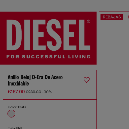
REBAJAS
Anillo Reloj D-Era De Acero
Inoxidable
€167.00
€239.00
-30%
Color:
Plata
Talla:
UNI