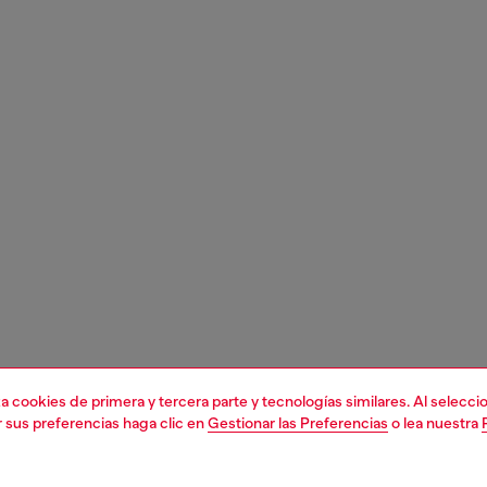
liza cookies de primera y tercera parte y tecnologías similares. Al selec
r sus preferencias haga clic en
Gestionar las Preferencias
o lea nuestra