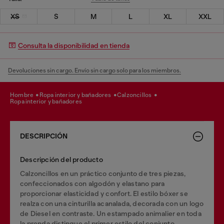
XS
S
M
L
XL
XXL
Consulta la disponibilidad en tienda
Devoluciones sin cargo. Envío sin cargo solo para los miembros.
hombre
ropa interior y bañadores
calzoncillos
ropa interior y bañadores
DESCRIPCIÓN
Descripción del producto
Calzoncillos en un práctico conjunto de tres piezas,
confeccionados con algodón y elastano para
proporcionar elasticidad y confort. El estilo bóxer se
realza con una cinturilla acanalada, decorada con un logo
de Diesel en contraste. Un estampado animalier en toda
la prenda distingue el primer estilo del conjunto,