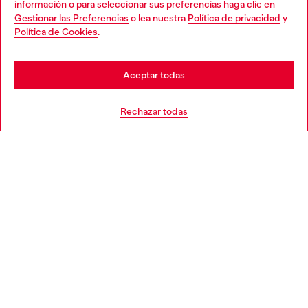
información o para seleccionar sus preferencias haga clic en
Gestionar las Preferencias
o lea nuestra
Política de privacidad
y
You are currently browsing España website, but it seems you
Política de Cookies
.
Descubre más
may be based in United States
Stay in España
Aceptar todas
AYUDA
Go to United States
Rechazar todas
APARTADO LEGAL
WORLD OF DIESEL
CORPORATE