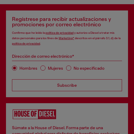
Regístrese para recibir actualizaciones y
promociones por correo electrónico
Confirmo que he leído la
política de privacidad
y autorizo a Diesel a tratar mis
datos personales para los fines de
Marketing*
descritos en el párrafo 3.1, d) de la
política de privacidad
.
Dirección de correo electrónico*
Hombres
Mujeres
No especificado
Subscribe
Súmate a la House of Diesel. Forma parte de una
comunidad global para disfrutar de beneficios exclusivos.