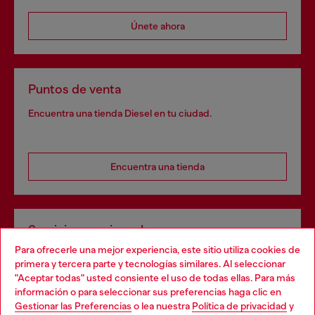
Únete ahora
Puntos de venta
Encuentra una tienda Diesel en tu ciudad.
Encuentra una tienda
Servicios omnicanal
Para ofrecerle una mejor experiencia, este sitio utiliza cookies de
Descubre todos nuestros servicios, tanto en línea como
primera y tercera parte y tecnologías similares. Al seleccionar
en la tienda.
"Aceptar todas" usted consiente el uso de todas ellas. Para más
Choose your location
información o para seleccionar sus preferencias haga clic en
Gestionar las Preferencias
o lea nuestra
Política de privacidad
y
You are currently browsing España website, but it seems you