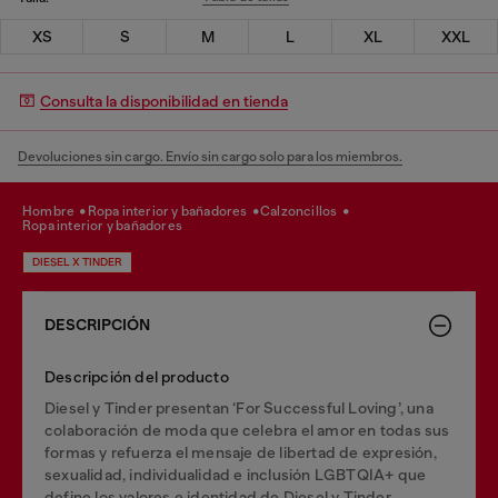
XS
S
M
L
XL
XXL
Consulta la disponibilidad en tienda
Devoluciones sin cargo. Envío sin cargo solo para los miembros.
hombre
ropa interior y bañadores
calzoncillos
ropa interior y bañadores
DIESEL X TINDER
DESCRIPCIÓN
Descripción del producto
Diesel y Tinder presentan ‘For Successful Loving’, una
colaboración de moda que celebra el amor en todas sus
formas y refuerza el mensaje de libertad de expresión,
sexualidad, individualidad e inclusión LGBTQIA+ que
define los valores e identidad de Diesel y Tinder.