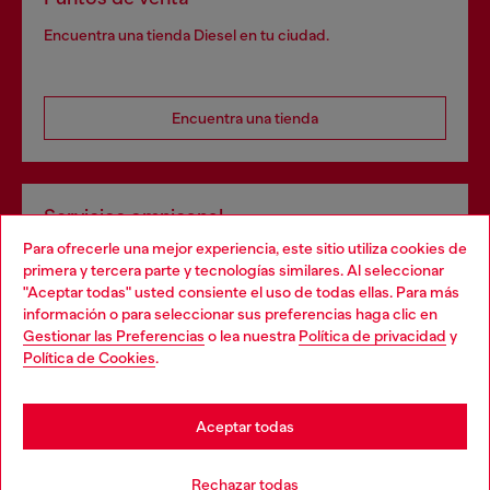
Encuentra una tienda Diesel en tu ciudad.
Encuentra una tienda
Servicios omnicanal
Para ofrecerle una mejor experiencia, este sitio utiliza cookies de
Descubre todos nuestros servicios, tanto en línea como
primera y tercera parte y tecnologías similares. Al seleccionar
en la tienda.
"Aceptar todas" usted consiente el uso de todas ellas. Para más
Choose your location
información o para seleccionar sus preferencias haga clic en
Gestionar las Preferencias
o lea nuestra
Política de privacidad
y
You are currently browsing España website, but it seems you
Política de Cookies
.
Descubre más
may be based in United States
Stay in España
Aceptar todas
AYUDA
Go to United States
Rechazar todas