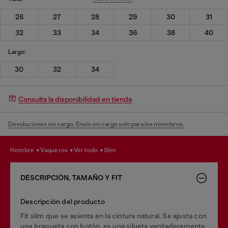
26
27
28
29
30
31
32
33
34
36
38
40
Largo:
30
32
34
Consulta la disponibilidad en tienda
Devoluciones sin cargo. Envío sin cargo solo para los miembros.
hombre
vaqueros
ver todo
slim
DESCRIPCIÓN, TAMAÑO Y FIT
Descripción del producto
Fit slim que se asienta en la cintura natural. Se ajusta con
una bragueta con botón, es una silueta verdaderamente