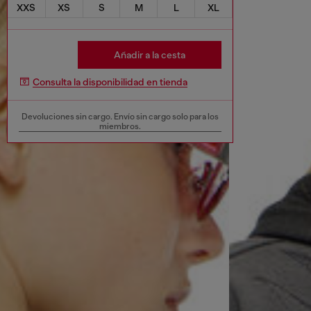
XXS
XS
S
M
L
XL
Añadir a la cesta
Consulta la disponibilidad en tienda
Devoluciones sin cargo. Envío sin cargo solo para los
miembros.