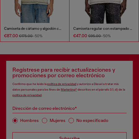
Camiseta de cáñamo y algodón con estampado integral
Camiseta regular con estampado y tachuelas
€87.00
€47.00
€175.00
-50%
€95.00
-50%
Regístrese para recibir actualizaciones y
promociones por correo electrónico
Confirmo que he leído la
política de privacidad
y autorizo a Diesel a tratar mis
datos personales para los fines de
Marketing*
descritos en el párrafo 3.1, d) de la
política de privacidad
.
Dirección de correo electrónico*
Hombres
Mujeres
No especificado
Subscribe