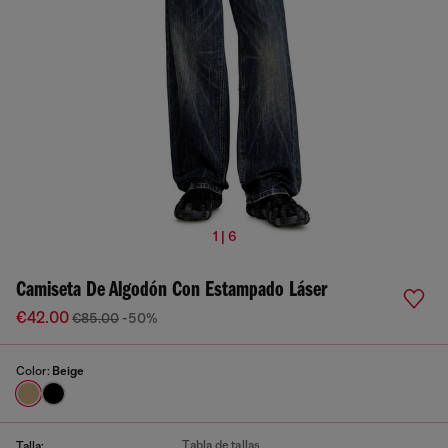
1 | 6
Camiseta De Algodón Con Estampado Láser
€42.00
€85.00
-50%
Color:
Beige
Tabla de tallas
Talla: