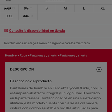
XXS
XS
S
M
L
XL
XXL
3XL
Consulta la disponibilidad en tienda
Devoluciones sin cargo. Envío sin cargo solo para los miembros.
hombre
ropa
pantalones y shorts
pantalones y shorts
DESCRIPCIÓN
Descripción del producto
Pantalones de hombre en Tencel™ Lyocell fluido, con un
estampado abstracto integral y un logo Oval D bordado
en la parte trasera. Confeccionados en una silueta cargo
utilitaria, este modelo cuenta con cierre de cremallera,
cintura con cordón ajustable y rodillas articuladas para