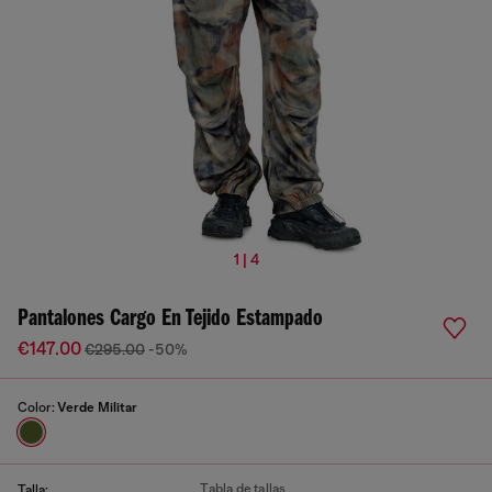
1 | 4
Pantalones Cargo En Tejido Estampado
€147.00
€295.00
-50%
Color:
Verde Militar
Tabla de tallas
Talla: