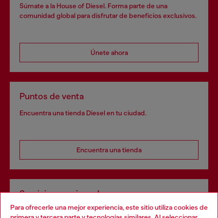
Súmate a la House of Diesel. Forma parte de una
comunidad global para disfrutar de beneficios exclusivos.
Únete ahora
Puntos de venta
Encuentra una tienda Diesel en tu ciudad.
Encuentra una tienda
Servicios omnicanal
Para ofrecerle una mejor experiencia, este sitio utiliza cookies de
Descubre todos nuestros servicios, tanto en línea como
primera y tercera parte y tecnologías similares. Al seleccionar