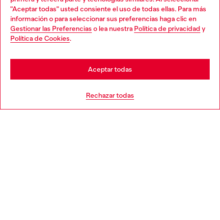
en la tienda.
"Aceptar todas" usted consiente el uso de todas ellas. Para más
Choose your location
información o para seleccionar sus preferencias haga clic en
Gestionar las Preferencias
o lea nuestra
Política de privacidad
y
You are currently browsing España website, but it seems you
Política de Cookies
.
Descubre más
may be based in United States
Stay in España
Aceptar todas
AYUDA
Go to United States
Rechazar todas
APARTADO LEGAL
WORLD OF DIESEL
CORPORATE