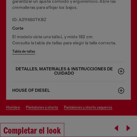
garantizar un ajuste cómodo y ergonómico. Abre las
cremalleras para aflojar los bajos.
ID: A211660TKBZ
Corte
El modelo viste una talla L y mide 182 cm
Consulta la tabla de tallas para elegir la talla correcta.
Tabla de tallas
DETALLES, MATERIALES & INSTRUCCIONES DE
CUIDADO
HOUSE OF DIESEL
hombre
pantalones y shorts
pantalones y shorts vaqueros
Completar el look