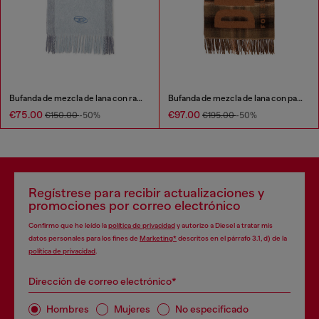
Bufanda de mezcla de lana con rayas en contraste
Bufanda de mezcla de lana con patrón de cuadros
€75.00
€97.00
€150.00
-50%
€195.00
-50%
Regístrese para recibir actualizaciones y
promociones por correo electrónico
Confirmo que he leído la
política de privacidad
y autorizo a Diesel a tratar mis
datos personales para los fines de
Marketing*
descritos en el párrafo 3.1, d) de la
política de privacidad
.
Dirección de correo electrónico*
Hombres
Mujeres
No especificado