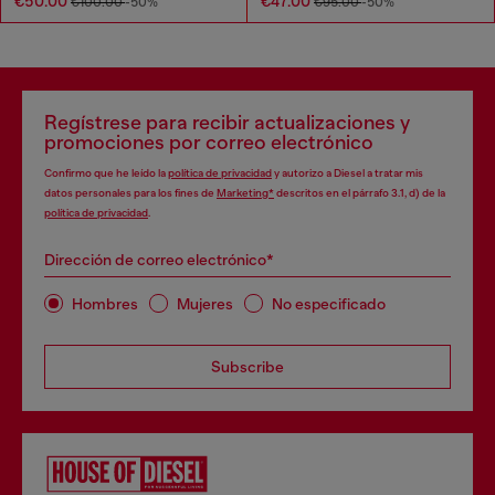
€50.00
€47.00
€100.00
-50%
€95.00
-50%
Regístrese para recibir actualizaciones y
promociones por correo electrónico
Confirmo que he leído la
política de privacidad
y autorizo a Diesel a tratar mis
datos personales para los fines de
Marketing*
descritos en el párrafo 3.1, d) de la
política de privacidad
.
Dirección de correo electrónico*
Hombres
Mujeres
No especificado
Subscribe