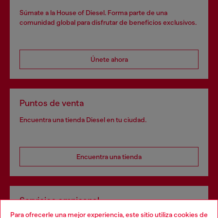
Súmate a la House of Diesel. Forma parte de una
comunidad global para disfrutar de beneficios exclusivos.
Únete ahora
Puntos de venta
Encuentra una tienda Diesel en tu ciudad.
Encuentra una tienda
Servicios omnicanal
Para ofrecerle una mejor experiencia, este sitio utiliza cookies de
Descubre todos nuestros servicios, tanto en línea como