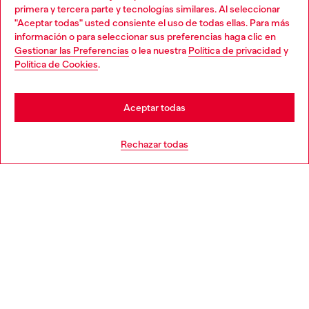
primera y tercera parte y tecnologías similares. Al seleccionar
en la tienda.
"Aceptar todas" usted consiente el uso de todas ellas. Para más
Choose your location
información o para seleccionar sus preferencias haga clic en
Gestionar las Preferencias
o lea nuestra
Política de privacidad
y
You are currently browsing España website, but it seems you
Política de Cookies
.
Descubre más
may be based in United States
Stay in España
Aceptar todas
AYUDA
Go to United States
Rechazar todas
APARTADO LEGAL
WORLD OF DIESEL
CORPORATE