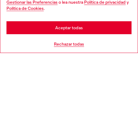
Gestionar las Preferencias
o lea nuestra
Política de privacidad
y
You are currently browsing España website, but it seems you
Política de Cookies
.
Descubre más
may be based in United States
Stay in España
Aceptar todas
AYUDA
Go to United States
Rechazar todas
APARTADO LEGAL
WORLD OF DIESEL
CORPORATE