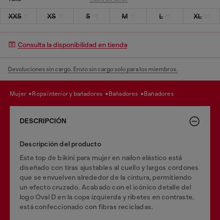
XXS
XS
S
M
L
XL
Consulta la disponibilidad en tienda
Devoluciones sin cargo. Envío sin cargo solo para los miembros.
mujer
ropa interior y bañadores
bañadores
bañadores
DESCRIPCIÓN
Descripción del producto
Este top de bikini para mujer en nailon elástico está
diseñado con tiras ajustables al cuello y largos cordones
que se envuelven alrededor de la cintura, permitiendo
un efecto cruzado. Acabado con el icónico detalle del
logo Oval D en la copa izquierda y ribetes en contraste,
está confeccionado con fibras recicladas.