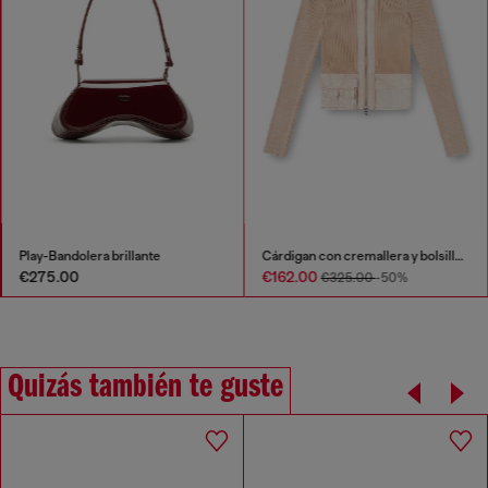
Play-Bandolera brillante
Cárdigan con cremallera y bolsillos cargo de denim
€275.00
€162.00
€325.00
-50%
Quizás también te guste