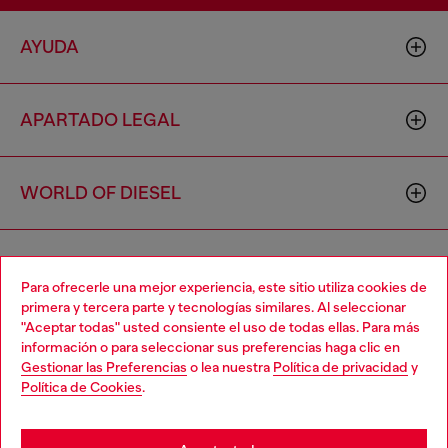
AYUDA
APARTADO LEGAL
WORLD OF DIESEL
CORPORATE
Para ofrecerle una mejor experiencia, este sitio utiliza cookies de
primera y tercera parte y tecnologías similares. Al seleccionar
"Aceptar todas" usted consiente el uso de todas ellas. Para más
Choose your location
información o para seleccionar sus preferencias haga clic en
Gestionar las Preferencias
o lea nuestra
Política de privacidad
y
You are currently browsing España website, but it seems you
Política de Cookies
.
may be based in United States
Country: ES
Language: ES
Stay in España