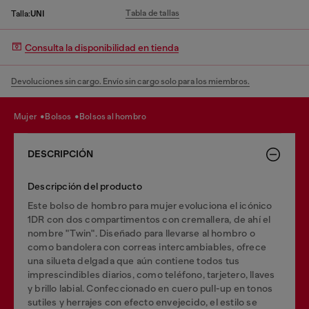
Tabla de tallas
Talla:
UNI
Consulta la disponibilidad en tienda
Devoluciones sin cargo. Envío sin cargo solo para los miembros.
mujer
bolsos
bolsos al hombro
DESCRIPCIÓN
Descripción del producto
Este bolso de hombro para mujer evoluciona el icónico
1DR con dos compartimentos con cremallera, de ahí el
nombre "Twin". Diseñado para llevarse al hombro o
como bandolera con correas intercambiables, ofrece
una silueta delgada que aún contiene todos tus
imprescindibles diarios, como teléfono, tarjetero, llaves
y brillo labial. Confeccionado en cuero pull-up en tonos
sutiles y herrajes con efecto envejecido, el estilo se