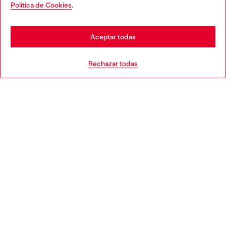
You are currently browsing España website, but it seems you
Política de Cookies
.
Descubre más
may be based in United States
Stay in España
Aceptar todas
AYUDA
Go to United States
Rechazar todas
APARTADO LEGAL
WORLD OF DIESEL
CORPORATE