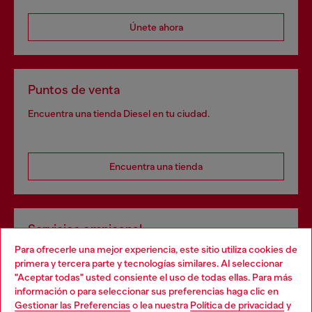
Únete ahora
Puntos de venta
Encuentra una tienda Diesel en tu ciudad.
Encuentra una tienda
Servicios omnicanal
Para ofrecerle una mejor experiencia, este sitio utiliza cookies de
Descubre todos nuestros servicios, tanto en línea como
primera y tercera parte y tecnologías similares. Al seleccionar
en la tienda.
"Aceptar todas" usted consiente el uso de todas ellas. Para más
Choose your location
información o para seleccionar sus preferencias haga clic en
Gestionar las Preferencias
o lea nuestra
Política de privacidad
y