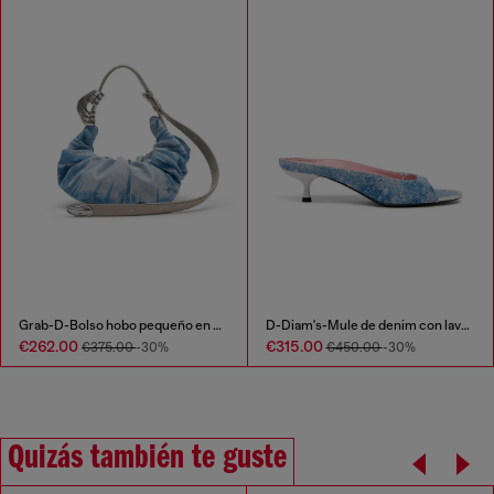
Grab-D-Bolso hobo pequeño en denim satinado arrugado
D-Diam's-Mule de denim con lavado oscuro y Oval D flotante
€262.00
€315.00
€375.00
-30%
€450.00
-30%
Quizás también te guste