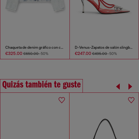
Chaqueta de denim gráfico con cristales
D-Venus-Zapatos de salón slingback transparentes con ribete de cuero
€325.00
€247.00
€650.00
-50%
€495.00
-50%
Quizás también te guste