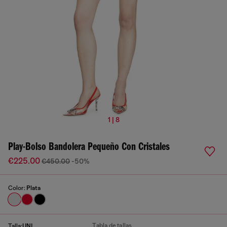
1 | 8
Play-Bolso Bandolera Pequeño Con Cristales
€225.00
€450.00
-50%
Color:
Plata
Tabla de tallas
Talla:
UNI