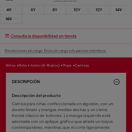
4Y
6Y
8Y
10Y
12Y
14Y
16Y
Consulta la disponibilidad en tienda
Devoluciones sin cargo. Envío sin cargo solo para los miembros.
niños
niña
junior (4-16 años)
ropa
camisas
DESCRIPCIÓN
Descripción del producto
Camisa para niñas confeccionada en algodón, con un
diseño limpio y mangas medias anchas y un cierre
frontal clásico de botones. La manga izquierda está
adornada con un aplique gráfico que añade un toque
contemporáneo, mientras que el corte ligeramente