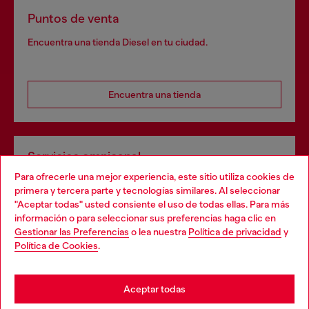
Puntos de venta
Encuentra una tienda Diesel en tu ciudad.
Encuentra una tienda
Servicios omnicanal
Para ofrecerle una mejor experiencia, este sitio utiliza cookies de
Descubre todos nuestros servicios, tanto en línea como
primera y tercera parte y tecnologías similares. Al seleccionar
en la tienda.
"Aceptar todas" usted consiente el uso de todas ellas. Para más
Choose your location
información o para seleccionar sus preferencias haga clic en
Gestionar las Preferencias
o lea nuestra
Política de privacidad
y
You are currently browsing España website, but it seems you
Política de Cookies
.
Descubre más
may be based in United States
Stay in España
Aceptar todas