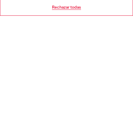
AYUDA
Go to United States
Rechazar todas
APARTADO LEGAL
WORLD OF DIESEL
CORPORATE
Country: ES
Language: ES
Copyright © 2026 Diesel SpA - Todos los derechos reservados -