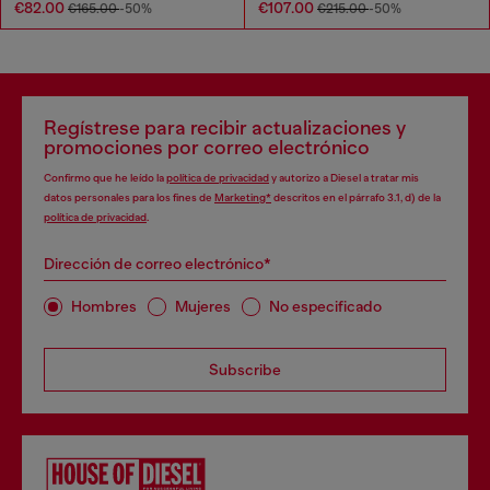
€82.00
€107.00
€165.00
-50%
€215.00
-50%
Regístrese para recibir actualizaciones y
promociones por correo electrónico
Confirmo que he leído la
política de privacidad
y autorizo a Diesel a tratar mis
datos personales para los fines de
Marketing*
descritos en el párrafo 3.1, d) de la
política de privacidad
.
Dirección de correo electrónico*
Hombres
Mujeres
No especificado
Subscribe