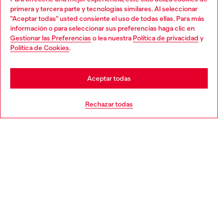
Descubre todos nuestros servicios, tanto en línea como
primera y tercera parte y tecnologías similares. Al seleccionar
en la tienda.
"Aceptar todas" usted consiente el uso de todas ellas. Para más
Choose your location
información o para seleccionar sus preferencias haga clic en
Gestionar las Preferencias
o lea nuestra
Política de privacidad
y
You are currently browsing España website, but it seems you
Política de Cookies
.
Descubre más
may be based in United States
Stay in España
Aceptar todas
AYUDA
Go to United States
Rechazar todas
APARTADO LEGAL
WORLD OF DIESEL
CORPORATE