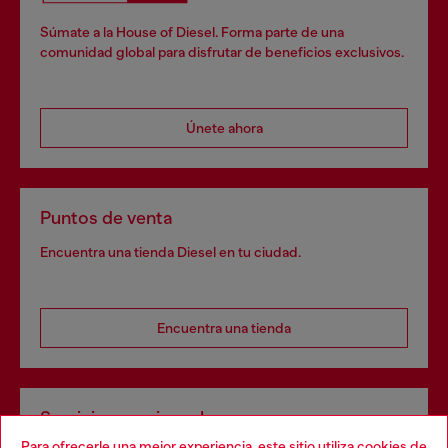
Súmate a la House of Diesel. Forma parte de una
comunidad global para disfrutar de beneficios exclusivos.
Únete ahora
Puntos de venta
Encuentra una tienda Diesel en tu ciudad.
Encuentra una tienda
Servicios omnicanal
Para ofrecerle una mejor experiencia, este sitio utiliza cookies de