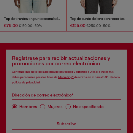
Top de tirantes en punto acanalado con capas
Top de punto de lana con recortes
€75.00
€125.00
€150.00
-50%
€250.00
-50%
Regístrese para recibir actualizaciones y
promociones por correo electrónico
Confirmo que he leído la
política de privacidad
y autorizo a Diesel a tratar mis
datos personales para los fines de
Marketing*
descritos en el párrafo 3.1, d) de la
política de privacidad
.
Dirección de correo electrónico*
Hombres
Mujeres
No especificado
Subscribe