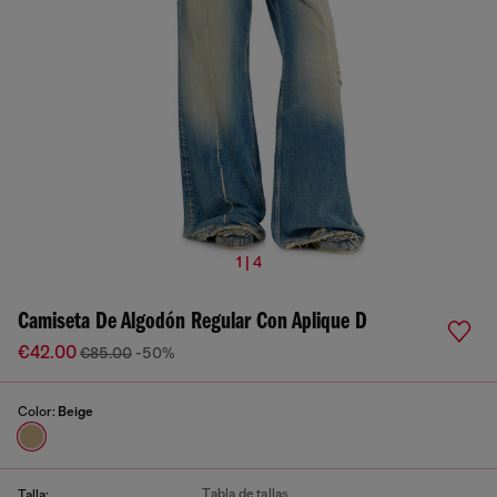
1 | 4
Camiseta De Algodón Regular Con Aplique D
€42.00
€85.00
-50%
Color:
Beige
Tabla de tallas
Talla: