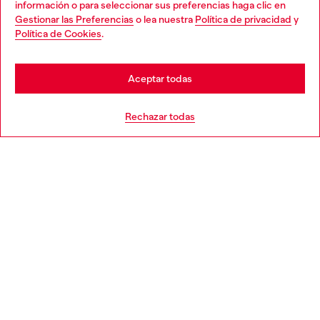
información o para seleccionar sus preferencias haga clic en
Gestionar las Preferencias
o lea nuestra
Política de privacidad
y
You are currently browsing España website, but it seems you
Política de Cookies
.
Descubre más
may be based in United States
Stay in España
Aceptar todas
AYUDA
Go to United States
Rechazar todas
APARTADO LEGAL
WORLD OF DIESEL
CORPORATE